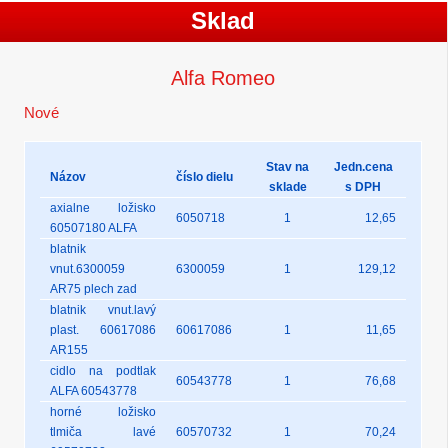
Sklad
Alfa Romeo
Nové
Stav na
Jedn.cena
Názov
číslo dielu
sklade
s DPH
axialne ložisko
6050718
1
12,65
60507180 ALFA
blatnik
vnut.6300059
6300059
1
129,12
AR75 plech zad
blatnik vnut.lavý
plast. 60617086
60617086
1
11,65
AR155
cidlo na podtlak
60543778
1
76,68
ALFA 60543778
horné ložisko
tlmiča lavé
60570732
1
70,24