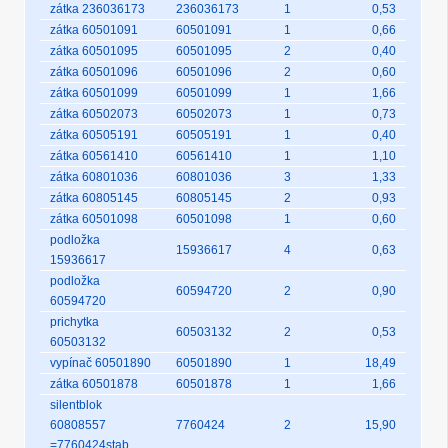
zátka 236036173
236036173
1
0,53
zátka 60501091
60501091
1
0,66
zátka 60501095
60501095
2
0,40
zátka 60501096
60501096
2
0,60
zátka 60501099
60501099
1
1,66
zátka 60502073
60502073
1
0,73
zátka 60505191
60505191
1
0,40
zátka 60561410
60561410
1
1,10
zátka 60801036
60801036
3
1,33
zátka 60805145
60805145
2
0,93
zátka 60501098
60501098
1
0,60
podložka
15936617
4
0,63
15936617
podložka
60594720
2
0,90
60594720
prichytka
60503132
2
0,53
60503132
vypínač 60501890
60501890
1
18,49
zátka 60501878
60501878
1
1,66
silentblok
60808557
7760424
2
15,90
=7760424stab