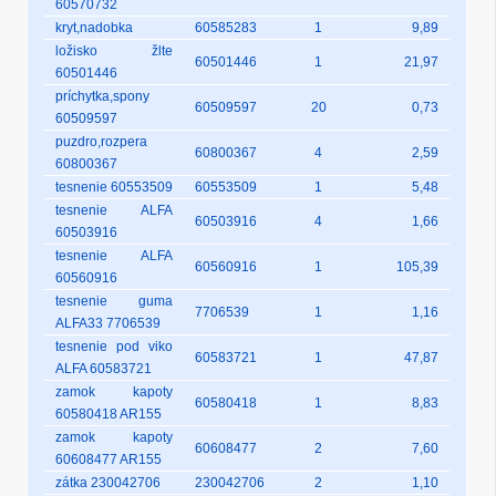
60570732
kryt,nadobka
60585283
1
9,89
ložisko žlte
60501446
1
21,97
60501446
príchytka,spony
60509597
20
0,73
60509597
puzdro,rozpera
60800367
4
2,59
60800367
tesnenie 60553509
60553509
1
5,48
tesnenie ALFA
60503916
4
1,66
60503916
tesnenie ALFA
60560916
1
105,39
60560916
tesnenie guma
7706539
1
1,16
ALFA33 7706539
tesnenie pod viko
60583721
1
47,87
ALFA 60583721
zamok kapoty
60580418
1
8,83
60580418 AR155
zamok kapoty
60608477
2
7,60
60608477 AR155
zátka 230042706
230042706
2
1,10