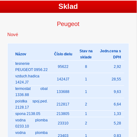
Sklad
Peugeot
Nové
Stav na
Jedn.cena s
Názov
Číslo dielu
sklade
DPH
tesnenie
95622
8
2,92
PEUGEOT 0956.22
vzduch.hadica
1424J7
1
28,55
1424.J7
termostat obal
133688
1
9,63
1336.88
poistka spoj.ped.
212817
2
6,64
2128.17
spona 2138.05
213805
1
1,33
vodna plomba
23310
2
5,28
0233.10
vodna plomba
23403
1
0,83